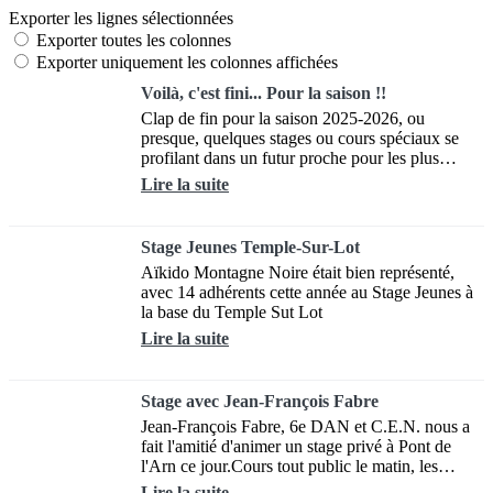
Exporter les lignes sélectionnées
Exporter toutes les colonnes
Exporter uniquement les colonnes affichées
Voilà, c'est fini... Pour la saison !!
Clap de fin pour la saison 2025-2026, ou
presque, quelques stages ou cours spéciaux se
profilant dans un futur proche pour les plus
motivés!Que dire sur cette saison ? Un mot :...
Lire la suite
Stage Jeunes Temple-Sur-Lot
Aïkido Montagne Noire était bien représenté,
avec 14 adhérents cette année au Stage Jeunes à
la base du Temple Sut Lot
Lire la suite
Stage avec Jean-François Fabre
Jean-François Fabre, 6e DAN et C.E.N. nous a
fait l'amitié d'animer un stage privé à Pont de
l'Arn ce jour.Cours tout public le matin, les
enfants ont pu interragir avec leurs...
Lire la suite