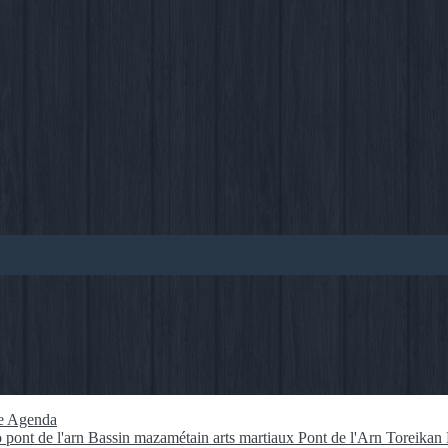
e
Agenda
 pont de l'arn
Bassin mazamétain
arts martiaux
Pont de l'Arn
Toreikan