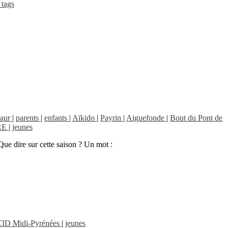
 tags
aur
|
parents
|
enfants
|
Aïkido
|
Payrin
|
Aiguefonde
|
Bout du Pont de
BRE
|
jeunes
Que dire sur cette saison ? Un mot :
CID Midi-Pyrénées
|
jeunes