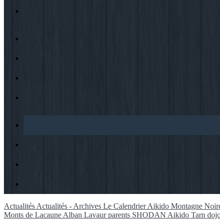
Actualités
Actualités - Archives
Le Calendrier Aikido Montagne Noir
Monts de Lacaune
Alban
Lavaur
parents
SHODAN
Aikido
Tarn
dojo