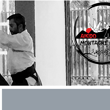
Exporter les lignes sélectionnées
Exporter toutes les colonnes
Exporter uniquement les colonnes affichées
Menu
<
>
Actualités
Actualités - Archives
Le Calendrier Aikido Montagne Noire
Agenda
?>
Images de la page d'accueil
Cliquez pour éditer