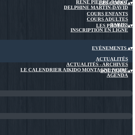
RENÉ PIERRE-PAROT
LES COURS
▴
▾
DELPHINE MARTIN-DAVID
COURS ENFANTS
COURS ADULTES
TARIFS
LES PHOTOS
▴
▾
INSCRIPTION EN LIGNE
EVÈNEMENTS
▴
▾
ACTUALITÉS
ACTUALITÉS - ARCHIVES
LE CALENDRIER AIKIDO MONTAGNE NOIRE
BOUTIQUE
▴
▾
AGENDA