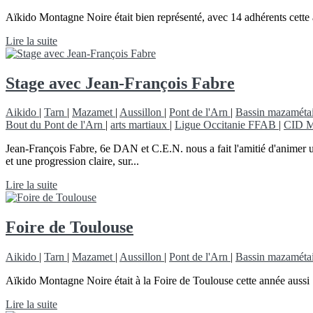
Aïkido Montagne Noire était bien représenté, avec 14 adhérents cette
Lire la suite
Stage avec Jean-François Fabre
Aikido
|
Tarn
|
Mazamet
|
Aussillon
|
Pont de l'Arn
|
Bassin mazaméta
Bout du Pont de l'Arn
|
arts martiaux
|
Ligue Occitanie FFAB
|
CID M
Jean-François Fabre, 6e DAN et C.E.N. nous a fait l'amitié d'animer un
et une progression claire, sur...
Lire la suite
Foire de Toulouse
Aikido
|
Tarn
|
Mazamet
|
Aussillon
|
Pont de l'Arn
|
Bassin mazaméta
Aïkido Montagne Noire était à la Foire de Toulouse cette année aussi 
Lire la suite