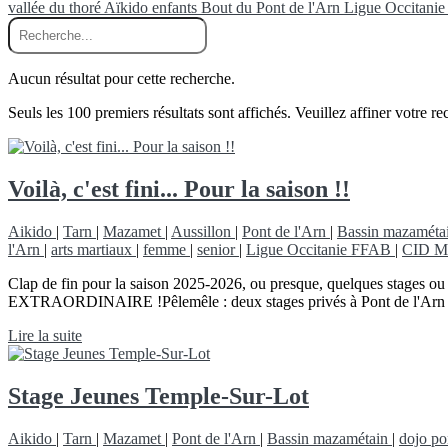
vallée du thoré
Aïkido
enfants
Bout du Pont de l'Arn
Ligue Occitan
Aucun résultat pour cette recherche.
Seuls les 100 premiers résultats sont affichés. Veuillez affiner votre re
Voilà, c'est fini... Pour la saison !!
Aikido
|
Tarn
|
Mazamet
|
Aussillon
|
Pont de l'Arn
|
Bassin mazaméta
l'Arn
|
arts martiaux
|
femme
|
senior
|
Ligue Occitanie FFAB
|
CID Mi
Clap de fin pour la saison 2025-2026, ou presque, quelques stages ou 
EXTRAORDINAIRE !Pêlemêle : deux stages privés à Pont de l'Arn 
Lire la suite
Stage Jeunes Temple-Sur-Lot
Aikido
|
Tarn
|
Mazamet
|
Pont de l'Arn
|
Bassin mazamétain
|
dojo po