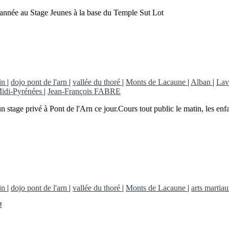
 année au Stage Jeunes à la base du Temple Sut Lot
in
|
dojo pont de l'arn
|
vallée du thoré
|
Monts de Lacaune
|
Alban
|
Lav
idi-Pyrénées
|
Jean-François FABRE
 stage privé à Pont de l'Arn ce jour.Cours tout public le matin, les enf
in
|
dojo pont de l'arn
|
vallée du thoré
|
Monts de Lacaune
|
arts martia
!