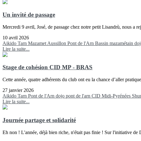
Un invité de passage
Mercredi 9 avril, José, de passage chez notre petit Lisandrù, nous a r
10 avril 2026
Aikido
Tarn
Mazamet
Aussillon
Pont de l'Arn
Bassin mazamétain
doj
Lire la suite...
Stage de cohésion CID MP - BRAS
Cette année, quatre adhérents du club ont eu la chance d’aller pratiq
27 janvier 2026
Aikido
Tarn
Pont de l'Arn
dojo pont de l'arn
CID Midi-Pyrénées
Shu
Lire la suite...
Journée partage et solidarité
Eh non ! L'année, déjà bien riche, n'était pas finie ! Sur l'initiativ