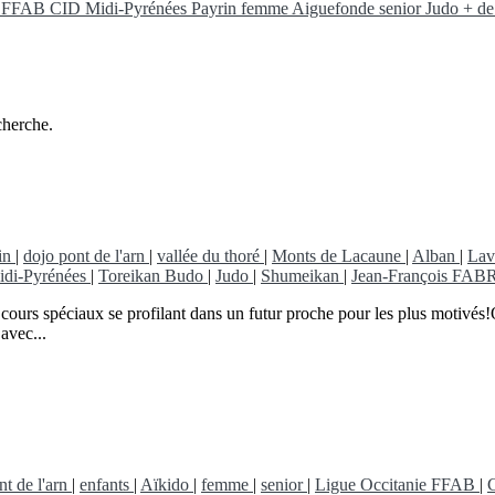
ie FFAB
CID Midi-Pyrénées
Payrin
femme
Aiguefonde
senior
Judo
+ de
cherche.
in
|
dojo pont de l'arn
|
vallée du thoré
|
Monts de Lacaune
|
Alban
|
Lav
di-Pyrénées
|
Toreikan Budo
|
Judo
|
Shumeikan
|
Jean-François FA
cours spéciaux se profilant dans un futur proche pour les plus motivés!
avec...
nt de l'arn
|
enfants
|
Aïkido
|
femme
|
senior
|
Ligue Occitanie FFAB
|