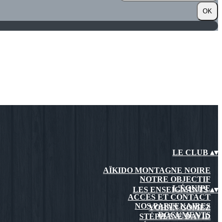
OK
LE CLUB
▴
▾
AÏKIDO MONTAGNE NOIRE
NOTRE OBJECTIF
L'ÉQUIPE
LES ENSEIGNANTS
▴
▾
ACCÈS ET CONTACT
NOS PARTENAIRES
YOHAN GOMEZ
DOCUMENTS
STÉPHANE DAVID