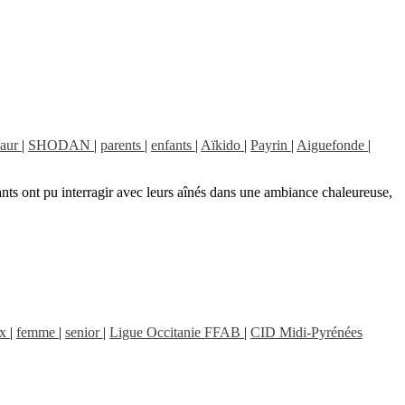
aur
|
SHODAN
|
parents
|
enfants
|
Aïkido
|
Payrin
|
Aiguefonde
|
ants ont pu interragir avec leurs aînés dans une ambiance chaleureuse,
ux
|
femme
|
senior
|
Ligue Occitanie FFAB
|
CID Midi-Pyrénées