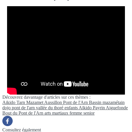
Découvrez davantage d'articles sur ces thèmes :
Aikido
Tarn
Mazamet
Aussillon
Pont de l'Arn
Bassin mazamétain
dojo pont de l'arn
vallée du thoré
enfants
Aïkido
Payrin
Aiguefonde
Bout du Pont de l'Arn
arts martiaux
femme
senior
Consultez également