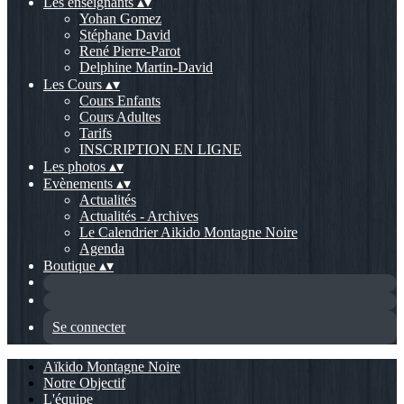
Les enseignants
▴
▾
Yohan Gomez
Stéphane David
René Pierre-Parot
Delphine Martin-David
Les Cours
▴
▾
Cours Enfants
Cours Adultes
Tarifs
INSCRIPTION EN LIGNE
Les photos
▴
▾
Evènements
▴
▾
Actualités
Actualités - Archives
Le Calendrier Aikido Montagne Noire
Agenda
Boutique
▴
▾
Se connecter
Aïkido Montagne Noire
Notre Objectif
L'équipe