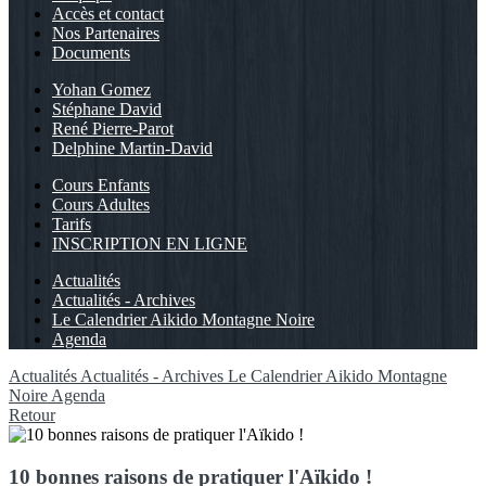
Accès et contact
Nos Partenaires
Documents
Yohan Gomez
Stéphane David
René Pierre-Parot
Delphine Martin-David
Cours Enfants
Cours Adultes
Tarifs
INSCRIPTION EN LIGNE
Actualités
Actualités - Archives
Le Calendrier Aikido Montagne Noire
Agenda
Actualités
Actualités - Archives
Le Calendrier Aikido Montagne
Noire
Agenda
Retour
10 bonnes raisons de pratiquer l'Aïkido !