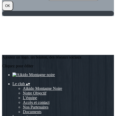
OK
Ajoutez un logo, un bouton, des réseaux sociaux
Cliquez pour éditer
Le club
▴
▾
Aïkido Montagne Noire
Notre Objectif
L'équipe
Accès et contact
Nos Partenaires
Documents