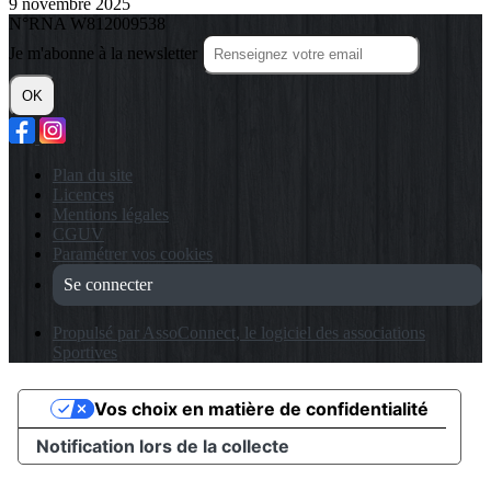
9 novembre 2025
N°RNA W812009538
Je m'abonne à la newsletter
OK
Plan du site
Licences
Mentions légales
CGUV
Paramétrer vos cookies
Se connecter
Propulsé par AssoConnect, le logiciel des associations
Sportives
Vos choix en matière de confidentialité
Notification lors de la collecte