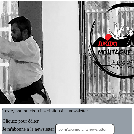
Exporter les lignes sélectionnées
Exporter toutes les colonnes
Exporter uniquement les colonnes affichées
Menu
<
>
Actualités
Actualités - Archives
Le Calendrier Aikido Montagne Noire
Agenda
?>
Images de la page d'accueil
Cliquez pour éditer
Texte, bouton et/ou inscription à la newsletter
Cliquez pour éditer
Je m'abonne à la newsletter