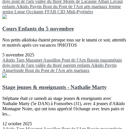
dojo pont de l'arn
vallée du thoré
Monts de Lacaune
Alban
Lavaur
enfants
Aïkido
Payrin
Bout du Pont de l'Arn
arts martiaux
femme
senior
Ligue Occitanie FFAB
CID Midi-Pyrénées
Cours Enfants du 5 novembre
Nos petits aïkidoka étaient presque tous sur le tatami ce soir, attentifs
et motivés après ces vacances !PHOTOS
5 novembre 2025
Aikido
Tarn
Mazamet
Aussillon
Pont de l'Arn
Bassin mazamétain
dojo pont de l'arn
vallée du thoré
parents
enfants
Aïkido
Payrin
Aiguefonde
Bout du Pont de l'Arn
arts martiaux
Stage jeunes & enseignants - Nathalie Marty
Stéphane était ce samedi au stage jeunes & enseignants avec
Nathalie Marty (5e DAN) à Fonsorbes (31), avec 4 jeunes d'Aïkido
Montagne Noire, qui ont tous apprécié l'échange avec leurs pairs et
les...
12 octobre 2025
Aikido
Tarn
Mazamet
Aussillon
Pont de l'Arn
Bassin mazamétain