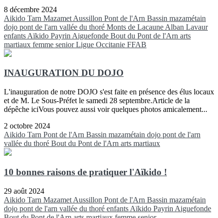
8 décembre 2024
Aikido
Tarn
Mazamet
Aussillon
Pont de l'Arn
Bassin mazamétain
dojo pont de l'arn
vallée du thoré
Monts de Lacaune
Alban
Lavaur
enfants
Aïkido
Payrin
Aiguefonde
Bout du Pont de l'Arn
arts
martiaux
femme
senior
Ligue Occitanie FFAB
INAUGURATION DU DOJO
L'inauguration de notre DOJO s'est faite en présence des élus locaux
et de M. Le Sous-Préfet le samedi 28 septembre.Article de la
dépêche iciVous pouvez aussi voir quelques photos amicalement...
2 octobre 2024
Aikido
Tarn
Pont de l'Arn
Bassin mazamétain
dojo pont de l'arn
vallée du thoré
Bout du Pont de l'Arn
arts martiaux
10 bonnes raisons de pratiquer l'Aïkido !
29 août 2024
Aikido
Tarn
Mazamet
Aussillon
Pont de l'Arn
Bassin mazamétain
dojo pont de l'arn
vallée du thoré
enfants
Aïkido
Payrin
Aiguefonde
Bout du Pont de l'Arn
arts martiaux
femme
senior