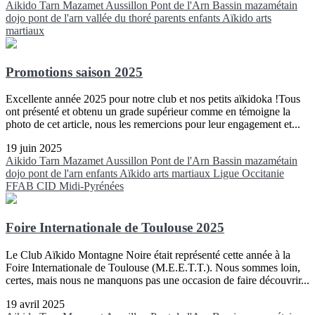
Aikido
Tarn
Mazamet
Aussillon
Pont de l'Arn
Bassin mazamétain
dojo pont de l'arn
vallée du thoré
parents
enfants
Aïkido
arts
martiaux
Promotions saison 2025
Excellente année 2025 pour notre club et nos petits aïkidoka !Tous
ont présenté et obtenu un grade supérieur comme en témoigne la
photo de cet article, nous les remercions pour leur engagement et...
19 juin 2025
Aikido
Tarn
Mazamet
Aussillon
Pont de l'Arn
Bassin mazamétain
dojo pont de l'arn
enfants
Aïkido
arts martiaux
Ligue Occitanie
FFAB
CID Midi-Pyrénées
Foire Internationale de Toulouse 2025
Le Club Aïkido Montagne Noire était représenté cette année à la
Foire Internationale de Toulouse (M.E.E.T.T.). Nous sommes loin,
certes, mais nous ne manquons pas une occasion de faire découvrir...
19 avril 2025