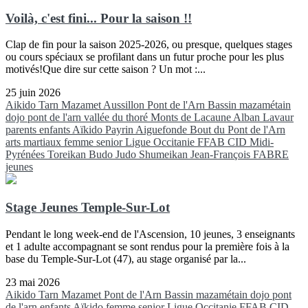
Voilà, c'est fini... Pour la saison !!
Clap de fin pour la saison 2025-2026, ou presque, quelques stages
ou cours spéciaux se profilant dans un futur proche pour les plus
motivés!Que dire sur cette saison ? Un mot :...
25 juin 2026
Aikido
Tarn
Mazamet
Aussillon
Pont de l'Arn
Bassin mazamétain
dojo pont de l'arn
vallée du thoré
Monts de Lacaune
Alban
Lavaur
parents
enfants
Aïkido
Payrin
Aiguefonde
Bout du Pont de l'Arn
arts martiaux
femme
senior
Ligue Occitanie FFAB
CID Midi-
Pyrénées
Toreikan Budo
Judo
Shumeikan
Jean-François FABRE
jeunes
Stage Jeunes Temple-Sur-Lot
Pendant le long week-end de l'Ascension, 10 jeunes, 3 enseignants
et 1 adulte accompagnant se sont rendus pour la première fois à la
base du Temple-Sur-Lot (47), au stage organisé par la...
23 mai 2026
Aikido
Tarn
Mazamet
Pont de l'Arn
Bassin mazamétain
dojo pont
de l'arn
enfants
Aïkido
femme
senior
Ligue Occitanie FFAB
CID