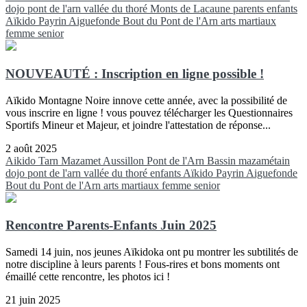
dojo pont de l'arn
vallée du thoré
Monts de Lacaune
parents
enfants
Aïkido
Payrin
Aiguefonde
Bout du Pont de l'Arn
arts martiaux
femme
senior
NOUVEAUTÉ : Inscription en ligne possible !
Aïkido Montagne Noire innove cette année, avec la possibilité de
vous inscrire en ligne ! vous pouvez télécharger les Questionnaires
Sportifs Mineur et Majeur, et joindre l'attestation de réponse...
2 août 2025
Aikido
Tarn
Mazamet
Aussillon
Pont de l'Arn
Bassin mazamétain
dojo pont de l'arn
vallée du thoré
enfants
Aïkido
Payrin
Aiguefonde
Bout du Pont de l'Arn
arts martiaux
femme
senior
Rencontre Parents-Enfants Juin 2025
Samedi 14 juin, nos jeunes Aïkidoka ont pu montrer les subtilités de
notre discipline à leurs parents ! Fous-rires et bons moments ont
émaillé cette rencontre, les photos ici !
21 juin 2025