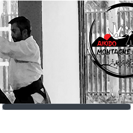
Exporter les lignes sélectionnées
Exporter toutes les colonnes
Exporter uniquement les colonnes affichées
Menu
?>
Images de la page d'accueil
Cliquez pour éditer
Texte, bouton et/ou inscription à la newsletter
Cliquez pour éditer
Je m'abonne à la newsletter
OK