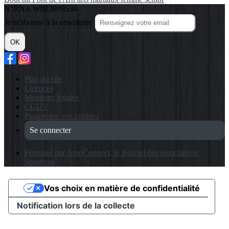
N°RNA W812009538
Je m'abonne à la newsletter
OK
Plan du site
Licences
Mentions légales
CGUV
Paramétrer vos cookies
Se connecter
Propulsé par AssoConnect, le logiciel des associations
Sportives
Vos choix en matière de confidentialité
Notification lors de la collecte