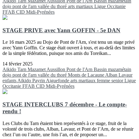
Aikido
Tarn
Mazamet
Aussillon
Pont de l'Arn
Bassin mazamétain
dojo pont de l'arn
vallée du thoré
arts martiaux
Ligue Occitanie
FFAB
CID Midi-Pyrénées
STAGE PRIVE avec Yann GOFFIN - 5e DAN
Le 16 mars 2025 au Dojo de Pont de l'Arn, s'est tenu un stage privé
avec Yann Goffin. Ce stage était ouvert à tous, et au-delà des limites
de la simple fédération, puisque nos amis du Toreikan...
14 février 2025
Aikido
Tarn
Mazamet
Aussillon
Pont de l'Arn
Bassin mazamétain
dojo pont de l'arn
vallée du thoré
Monts de Lacaune
Alban
Lavaur
enfants
Aïkido
Payrin
Aiguefonde
arts martiaux
femme
senior
Ligue
Occitanie FFAB
CID Midi-Pyrénées
STAGE INTERCLUBS 7 décembre - Le compte-
rendu !
Les Clubs du Tarn étaient bien représentés à ce stage, fruit de la
volonté de trois clubs, Alban, Lavaur, et Pont de l’Arn, de se réunir
chez l’un ou l’autre, une fois l’an, et de proposer un...