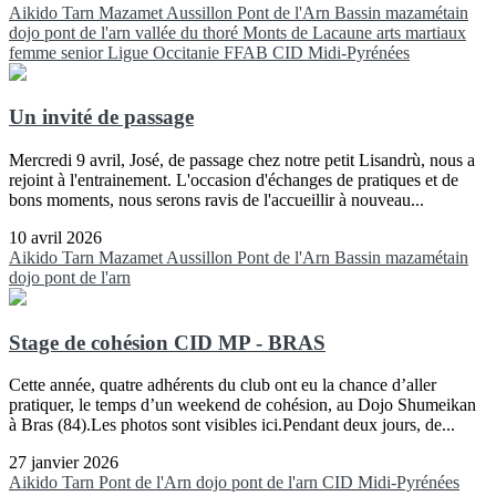
Aikido
Tarn
Mazamet
Aussillon
Pont de l'Arn
Bassin mazamétain
dojo pont de l'arn
vallée du thoré
Monts de Lacaune
arts martiaux
femme
senior
Ligue Occitanie FFAB
CID Midi-Pyrénées
Un invité de passage
Mercredi 9 avril, José, de passage chez notre petit Lisandrù, nous a
rejoint à l'entrainement. L'occasion d'échanges de pratiques et de
bons moments, nous serons ravis de l'accueillir à nouveau...
10 avril 2026
Aikido
Tarn
Mazamet
Aussillon
Pont de l'Arn
Bassin mazamétain
dojo pont de l'arn
Stage de cohésion CID MP - BRAS
Cette année, quatre adhérents du club ont eu la chance d’aller
pratiquer, le temps d’un weekend de cohésion, au Dojo Shumeikan
à Bras (84).Les photos sont visibles ici.Pendant deux jours, de...
27 janvier 2026
Aikido
Tarn
Pont de l'Arn
dojo pont de l'arn
CID Midi-Pyrénées