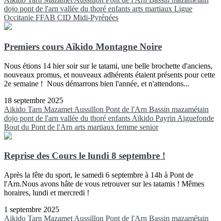
dojo pont de l'arn
vallée du thoré
enfants
arts martiaux
Ligue
Occitanie FFAB
CID Midi-Pyrénées
Premiers cours Aïkido Montagne Noire
Nous étions 14 hier soir sur le tatami, une belle brochette d'anciens,
nouveaux promus, et nouveaux adhérents étaient présents pour cette
2e semaine ! Nous démarrons bien l'année, et n'attendons...
18 septembre 2025
Aikido
Tarn
Mazamet
Aussillon
Pont de l'Arn
Bassin mazamétain
dojo pont de l'arn
vallée du thoré
enfants
Aïkido
Payrin
Aiguefonde
Bout du Pont de l'Arn
arts martiaux
femme
senior
Reprise des Cours le lundi 8 septembre !
Après la fête du sport, le samedi 6 septembre à 14h à Pont de
l'Arn.Nous avons hâte de vous retrouver sur les tatamis ! Mêmes
horaires, lundi et mercredi !
1 septembre 2025
Aikido
Tarn
Mazamet
Aussillon
Pont de l'Arn
Bassin mazamétain