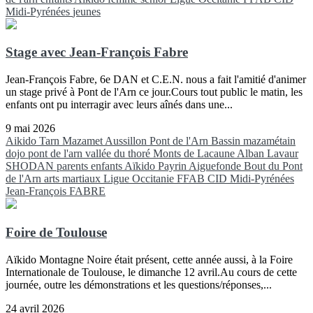
Midi-Pyrénées
jeunes
Stage avec Jean-François Fabre
Jean-François Fabre, 6e DAN et C.E.N. nous a fait l'amitié d'animer
un stage privé à Pont de l'Arn ce jour.Cours tout public le matin, les
enfants ont pu interragir avec leurs aînés dans une...
9 mai 2026
Aikido
Tarn
Mazamet
Aussillon
Pont de l'Arn
Bassin mazamétain
dojo pont de l'arn
vallée du thoré
Monts de Lacaune
Alban
Lavaur
SHODAN
parents
enfants
Aïkido
Payrin
Aiguefonde
Bout du Pont
de l'Arn
arts martiaux
Ligue Occitanie FFAB
CID Midi-Pyrénées
Jean-François FABRE
Foire de Toulouse
Aïkido Montagne Noire était présent, cette année aussi, à la Foire
Internationale de Toulouse, le dimanche 12 avril.Au cours de cette
journée, outre les démonstrations et les questions/réponses,...
24 avril 2026