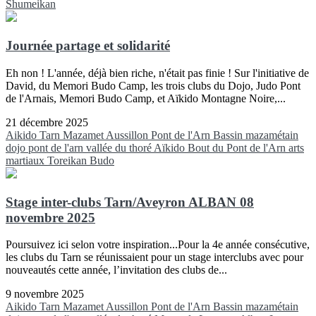
Shumeikan
Journée partage et solidarité
Eh non ! L'année, déjà bien riche, n'était pas finie ! Sur l'initiative de
David, du Memori Budo Camp, les trois clubs du Dojo, Judo Pont
de l'Arnais, Memori Budo Camp, et Aïkido Montagne Noire,...
21 décembre 2025
Aikido
Tarn
Mazamet
Aussillon
Pont de l'Arn
Bassin mazamétain
dojo pont de l'arn
vallée du thoré
Aïkido
Bout du Pont de l'Arn
arts
martiaux
Toreikan Budo
Stage inter-clubs Tarn/Aveyron ALBAN 08
novembre 2025
Poursuivez ici selon votre inspiration...Pour la 4e année consécutive,
les clubs du Tarn se réunissaient pour un stage interclubs avec pour
nouveautés cette année, l’invitation des clubs de...
9 novembre 2025
Aikido
Tarn
Mazamet
Aussillon
Pont de l'Arn
Bassin mazamétain