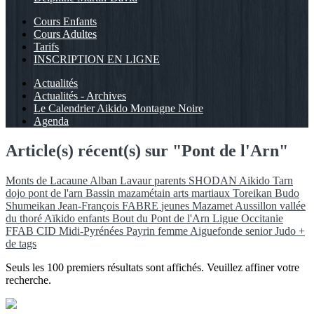
Cours Enfants
Cours Adultes
Tarifs
INSCRIPTION EN LIGNE
Actualités
Actualités - Archives
Le Calendrier Aikido Montagne Noire
Agenda
Article(s) récent(s) sur "Pont de l'Arn"
Monts de Lacaune
Alban
Lavaur
parents
SHODAN
Aikido
Tarn
dojo pont de l'arn
Bassin mazamétain
arts martiaux
Toreikan Budo
Shumeikan
Jean-François FABRE
jeunes
Mazamet
Aussillon
vallée
du thoré
Aïkido
enfants
Bout du Pont de l'Arn
Ligue Occitanie
FFAB
CID Midi-Pyrénées
Payrin
femme
Aiguefonde
senior
Judo
+
de tags
Seuls les 100 premiers résultats sont affichés. Veuillez affiner votre
recherche.