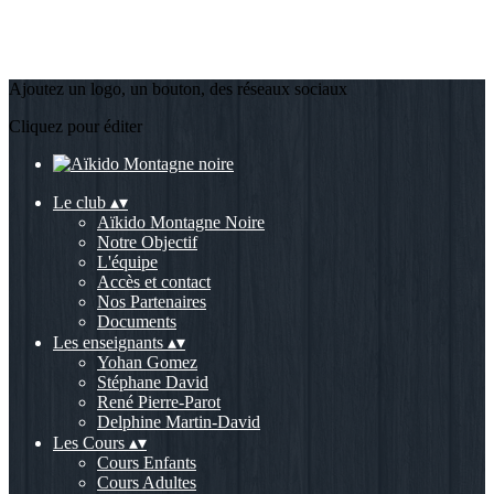
Ajoutez un logo, un bouton, des réseaux sociaux
Cliquez pour éditer
Le club
▴
▾
Aïkido Montagne Noire
Notre Objectif
L'équipe
Accès et contact
Nos Partenaires
Documents
Les enseignants
▴
▾
Yohan Gomez
Stéphane David
René Pierre-Parot
Delphine Martin-David
Les Cours
▴
▾
Cours Enfants
Cours Adultes