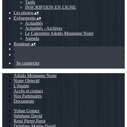
Tarifs
INSCRIPTION EN LIGNE
Les photos
▴
▾
Evènements
▴
▾
Actualités
Actualités - Archives
Le Calendrier Aikido Montagne Noire
Agenda
Boutique
▴
▾
Se connecter
Aïkido Montagne Noire
Notre Objectif
L'équipe
Accès et contact
Nos Partenaires
Documents
Yohan Gomez
Stéphane David
René Pierre-Parot
Delphine Martin-David