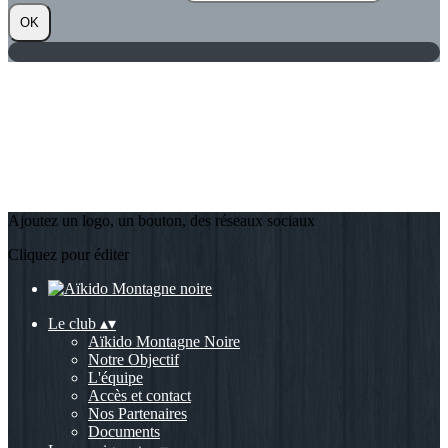
OK
Ajoutez un logo, un bouton, des réseaux sociaux
Cliquez pour éditer
Le club
▴
▾
Aïkido Montagne Noire
Notre Objectif
L'équipe
Accès et contact
Nos Partenaires
Documents