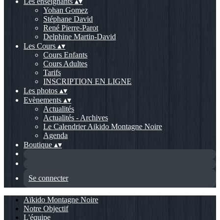
Les enseignants
▴
▾
Yohan Gomez
Stéphane David
René Pierre-Parot
Delphine Martin-David
Les Cours
▴
▾
Cours Enfants
Cours Adultes
Tarifs
INSCRIPTION EN LIGNE
Les photos
▴
▾
Evènements
▴
▾
Actualités
Actualités - Archives
Le Calendrier Aikido Montagne Noire
Agenda
Boutique
▴
▾
Se connecter
Aïkido Montagne Noire
Notre Objectif
L'équipe