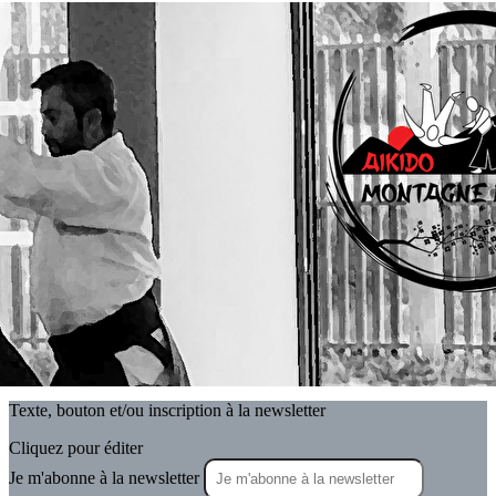
Exporter les lignes sélectionnées
Exporter toutes les colonnes
Exporter uniquement les colonnes affichées
Menu
<
>
Actualités
Actualités - Archives
Le Calendrier Aikido Montagne Noire
Agenda
?>
Images de la page d'accueil
Cliquez pour éditer
Texte, bouton et/ou inscription à la newsletter
Cliquez pour éditer
Je m'abonne à la newsletter