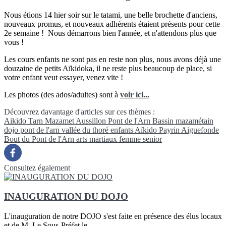
Nous étions 14 hier soir sur le tatami, une belle brochette d'anciens,
nouveaux promus, et nouveaux adhérents étaient présents pour cette
2e semaine ! Nous démarrons bien l'année, et n'attendons plus que
vous !
Les cours enfants ne sont pas en reste non plus, nous avons déjà une
douzaine de petits Aïkidoka, il ne reste plus beaucoup de place, si
votre enfant veut essayer, venez vite !
Les photos (des ados/adultes) sont à
voir ici...
Découvrez davantage d'articles sur ces thèmes :
Aikido
Tarn
Mazamet
Aussillon
Pont de l'Arn
Bassin mazamétain
dojo pont de l'arn
vallée du thoré
enfants
Aïkido
Payrin
Aiguefonde
Bout du Pont de l'Arn
arts martiaux
femme
senior
Consultez également
INAUGURATION DU DOJO
L'inauguration de notre DOJO s'est faite en présence des élus locaux
et de M. Le Sous-Préfet le...