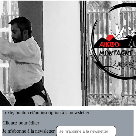
Exporter les lignes sélectionnées
Exporter toutes les colonnes
Exporter uniquement les colonnes affichées
Menu
<
>
Yohan Gomez
Stéphane David
René Pierre-Parot
Delphine Martin-David
?>
Images de la page d'accueil
Cliquez pour éditer
Texte, bouton et/ou inscription à la newsletter
Cliquez pour éditer
Je m'abonne à la newsletter