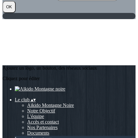
OK
Ajoutez un logo, un bouton, des réseaux sociaux
Cliquez pour éditer
Le club
▴
▾
Aïkido Montagne Noire
Notre Objectif
L'équipe
Accès et contact
Nos Partenaires
Documents