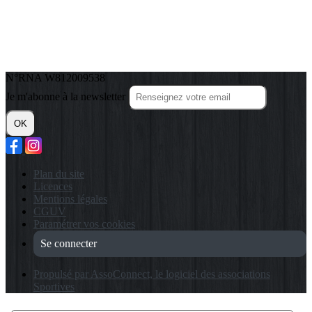
N°RNA W812009538
Je m'abonne à la newsletter
OK
Plan du site
Licences
Mentions légales
CGUV
Paramétrer vos cookies
Se connecter
Propulsé par AssoConnect, le logiciel des associations
Sportives