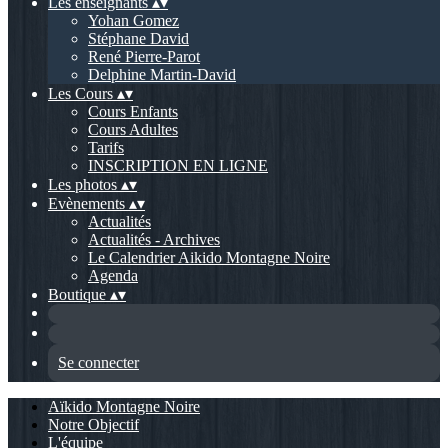
Les enseignants
▴
▾
Yohan Gomez
Stéphane David
René Pierre-Parot
Delphine Martin-David
Les Cours
▴
▾
Cours Enfants
Cours Adultes
Tarifs
INSCRIPTION EN LIGNE
Les photos
▴
▾
Evènements
▴
▾
Actualités
Actualités - Archives
Le Calendrier Aikido Montagne Noire
Agenda
Boutique
▴
▾
Se connecter
Aïkido Montagne Noire
Notre Objectif
L'équipe