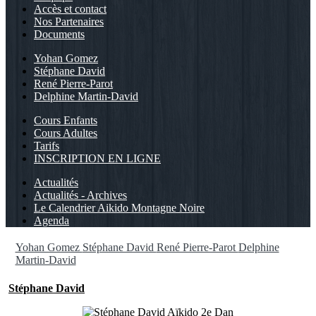
Accès et contact
Nos Partenaires
Documents
Yohan Gomez
Stéphane David
René Pierre-Parot
Delphine Martin-David
Cours Enfants
Cours Adultes
Tarifs
INSCRIPTION EN LIGNE
Actualités
Actualités - Archives
Le Calendrier Aikido Montagne Noire
Agenda
Yohan Gomez
Stéphane David
René Pierre-Parot
Delphine
Martin-David
Stéphane David