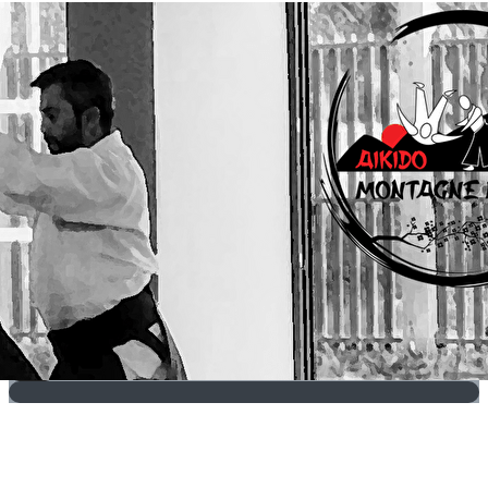
Exporter les lignes sélectionnées
Exporter toutes les colonnes
Exporter uniquement les colonnes affichées
Menu
?>
Images de la page d'accueil
Cliquez pour éditer
Texte, bouton et/ou inscription à la newsletter
Cliquez pour éditer
Je m'abonne à la newsletter
OK