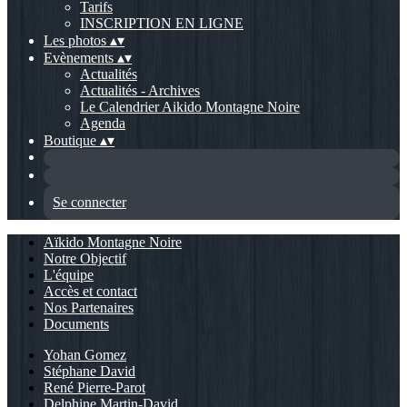
Tarifs
INSCRIPTION EN LIGNE
Les photos
▴
▾
Evènements
▴
▾
Actualités
Actualités - Archives
Le Calendrier Aikido Montagne Noire
Agenda
Boutique
▴
▾
Se connecter
Aïkido Montagne Noire
Notre Objectif
L'équipe
Accès et contact
Nos Partenaires
Documents
Yohan Gomez
Stéphane David
René Pierre-Parot
Delphine Martin-David