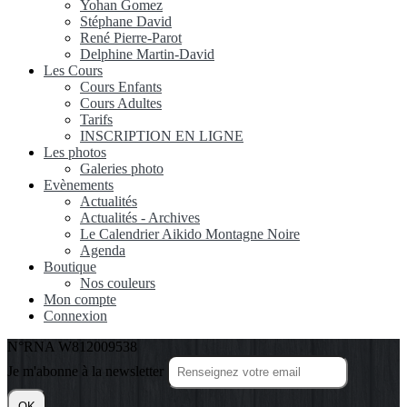
Yohan Gomez
Stéphane David
René Pierre-Parot
Delphine Martin-David
Les Cours
Cours Enfants
Cours Adultes
Tarifs
INSCRIPTION EN LIGNE
Les photos
Galeries photo
Evènements
Actualités
Actualités - Archives
Le Calendrier Aikido Montagne Noire
Agenda
Boutique
Nos couleurs
Mon compte
Connexion
N°RNA W812009538
Je m'abonne à la newsletter
OK