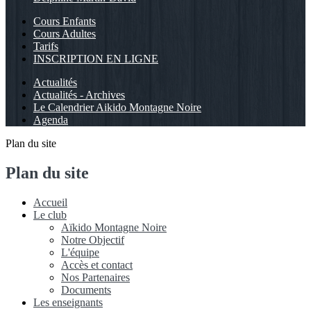
Cours Enfants
Cours Adultes
Tarifs
INSCRIPTION EN LIGNE
Actualités
Actualités - Archives
Le Calendrier Aikido Montagne Noire
Agenda
Plan du site
Plan du site
Accueil
Le club
Aïkido Montagne Noire
Notre Objectif
L'équipe
Accès et contact
Nos Partenaires
Documents
Les enseignants