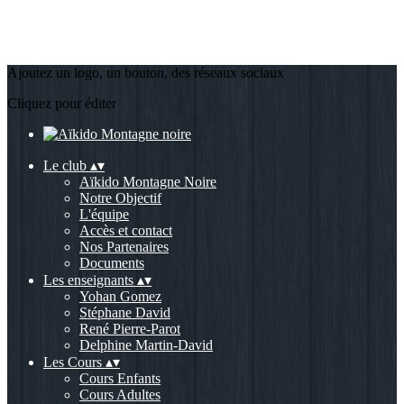
Ajoutez un logo, un bouton, des réseaux sociaux
Cliquez pour éditer
Le club
▴
▾
Aïkido Montagne Noire
Notre Objectif
L'équipe
Accès et contact
Nos Partenaires
Documents
Les enseignants
▴
▾
Yohan Gomez
Stéphane David
René Pierre-Parot
Delphine Martin-David
Les Cours
▴
▾
Cours Enfants
Cours Adultes