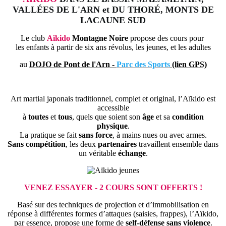
VALLÉES DE L'ARN et DU THORÉ, MONTS DE
LACAUNE SUD
Le club
Aïkido
Montagne Noire
propose des cours pour
les enfants à partir de six ans révolus, les jeunes, et les adultes
au
DOJO de Pont de l'Arn
-
Parc des Sports
(lien GPS)
Art martial japonais traditionnel, complet et original, l’Aïkido est
accessible
à
toutes
et
tous
, quels que soient son
âge
et sa
condition
physique
.
La pratique se fait
sans force
, à mains nues ou avec armes.
Sans compétition
, les deux
partenaires
travaillent ensemble dans
un véritable
échange
.
VENEZ ESSAYER - 2 COURS SONT OFFERTS !
Basé sur des techniques de projection et d’immobilisation en
réponse à différentes formes d’attaques (saisies, frappes), l’Aïkido,
par essence, propose une forme de
self-défense sans violence
.