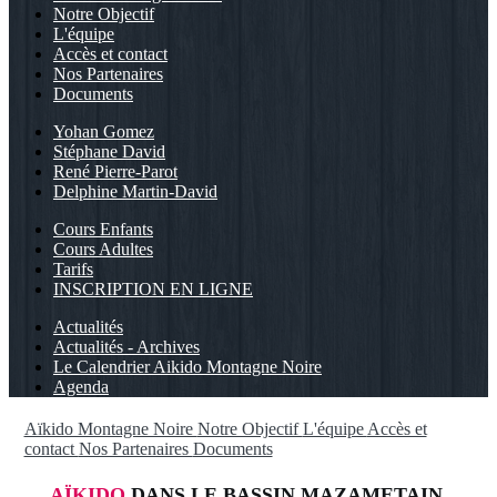
Notre Objectif
L'équipe
Accès et contact
Nos Partenaires
Documents
Yohan Gomez
Stéphane David
René Pierre-Parot
Delphine Martin-David
Cours Enfants
Cours Adultes
Tarifs
INSCRIPTION EN LIGNE
Actualités
Actualités - Archives
Le Calendrier Aikido Montagne Noire
Agenda
Aïkido Montagne Noire
Notre Objectif
L'équipe
Accès et
contact
Nos Partenaires
Documents
AÏKIDO
DANS LE BASSIN MAZAMETAIN,