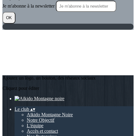
Je m'abonne à la newsletter
OK
Ajoutez un logo, un bouton, des réseaux sociaux
Cliquez pour éditer
Le club
▴
▾
Aïkido Montagne Noire
Notre Objectif
L'équipe
Accès et contact