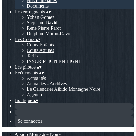
Nos Partenaires
Documents
Les enseignants
▴
▾
Yohan Gomez
Stéphane David
René Pierre-Parot
Delphine Martin-David
Les Cours
▴
▾
Cours Enfants
Cours Adultes
Tarifs
INSCRIPTION EN LIGNE
Les photos
▴
▾
Evènements
▴
▾
Actualités
Actualités - Archives
Le Calendrier Aikido Montagne Noire
Agenda
Boutique
▴
▾
Se connecter
Aïkido Montagne Noire