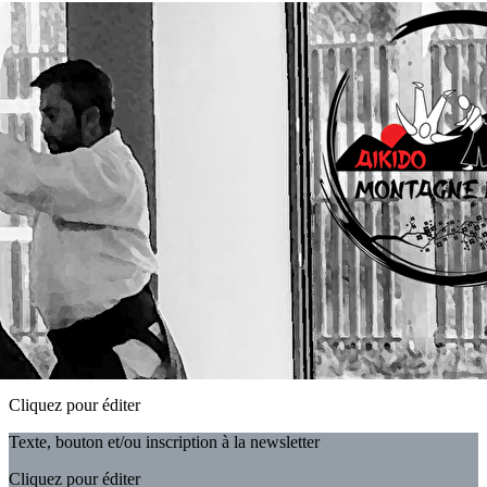
Exporter les lignes sélectionnées
Exporter toutes les colonnes
Exporter uniquement les colonnes affichées
Menu
<
>
Aïkido Montagne Noire
Notre Objectif
L'équipe
Accès et contact
Nos Partenaires
Documents
?>
Images de la page d'accueil
Cliquez pour éditer
Texte, bouton et/ou inscription à la newsletter
Cliquez pour éditer