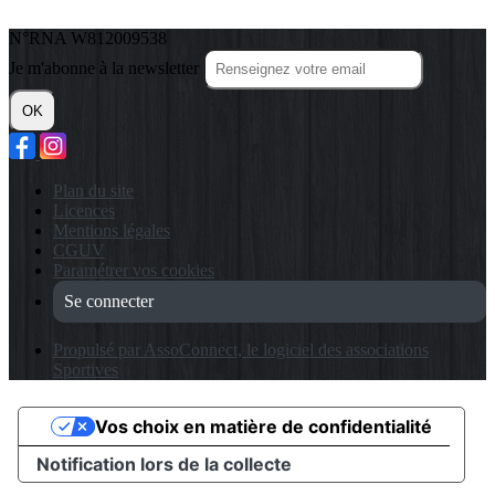
N°RNA W812009538
Je m'abonne à la newsletter
OK
Plan du site
Licences
Mentions légales
CGUV
Paramétrer vos cookies
Se connecter
Propulsé par AssoConnect, le logiciel des associations
Sportives
Vos choix en matière de confidentialité
Notification lors de la collecte