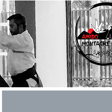
Exporter les lignes sélectionnées
Exporter toutes les colonnes
Exporter uniquement les colonnes affichées
Menu
<
>
Actualités
Actualités - Archives
Le Calendrier Aikido Montagne Noire
Agenda
?>
Images de la page d'accueil
Cliquez pour éditer