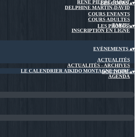
RENÉ PIERRE-PAROT
LES COURS
▴
▾
DELPHINE MARTIN-DAVID
COURS ENFANTS
COURS ADULTES
TARIFS
LES PHOTOS
▴
▾
INSCRIPTION EN LIGNE
EVÈNEMENTS
▴
▾
ACTUALITÉS
ACTUALITÉS - ARCHIVES
LE CALENDRIER AIKIDO MONTAGNE NOIRE
BOUTIQUE
▴
▾
AGENDA