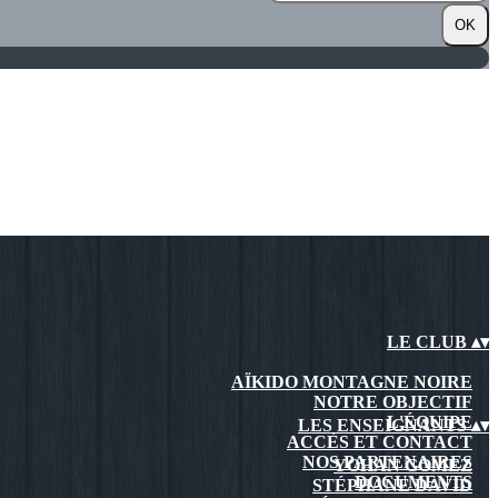
OK
LE CLUB
▴
▾
AÏKIDO MONTAGNE NOIRE
NOTRE OBJECTIF
L'ÉQUIPE
LES ENSEIGNANTS
▴
▾
ACCÈS ET CONTACT
NOS PARTENAIRES
YOHAN GOMEZ
DOCUMENTS
STÉPHANE DAVID