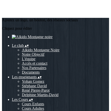
Ajoutez un logo, un bouton, des réseaux sociaux
Cliquez pour éditer
Le club
▴
▾
Aïkido Montagne Noire
Notre Objectif
L'équipe
Accès et contact
Nos Partenaires
Documents
Les enseignants
▴
▾
Yohan Gomez
Stéphane David
René Pierre-Parot
Delphine Martin-David
Les Cours
▴
▾
Cours Enfants
Cours Adultes