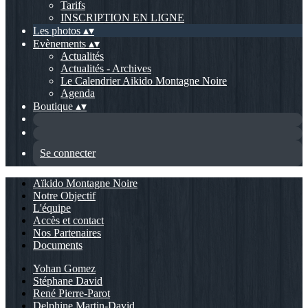
Tarifs
INSCRIPTION EN LIGNE
Les photos
▴
▾
Evènements
▴
▾
Actualités
Actualités - Archives
Le Calendrier Aikido Montagne Noire
Agenda
Boutique
▴
▾
Se connecter
Aïkido Montagne Noire
Notre Objectif
L'équipe
Accès et contact
Nos Partenaires
Documents
Yohan Gomez
Stéphane David
René Pierre-Parot
Delphine Martin-David