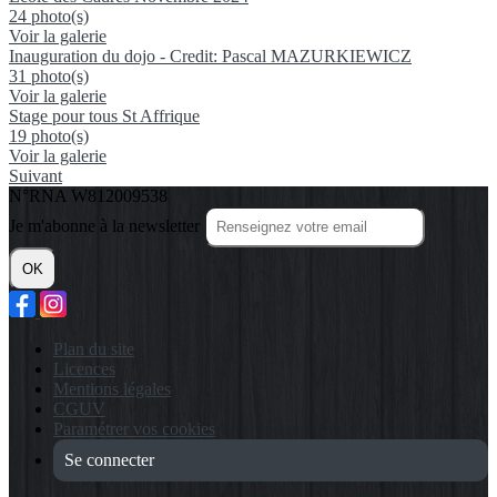
24 photo(s)
Voir la galerie
Inauguration du dojo - Credit: Pascal MAZURKIEWICZ
31 photo(s)
Voir la galerie
Stage pour tous St Affrique
19 photo(s)
Voir la galerie
Suivant
N°RNA W812009538
Je m'abonne à la newsletter
OK
Plan du site
Licences
Mentions légales
CGUV
Paramétrer vos cookies
Se connecter