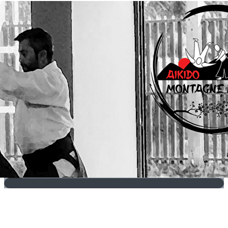
Exporter les lignes sélectionnées
Exporter toutes les colonnes
Exporter uniquement les colonnes affichées
Menu
?>
Images de la page d'accueil
Cliquez pour éditer
Texte, bouton et/ou inscription à la newsletter
Cliquez pour éditer
Je m'abonne à la newsletter
OK