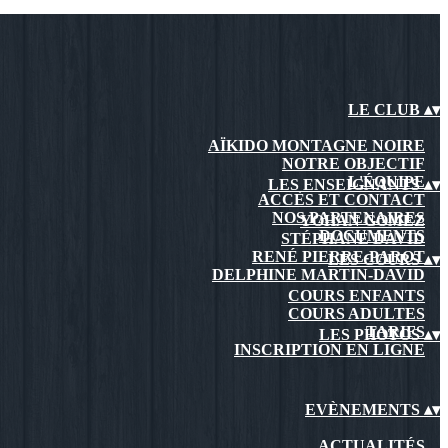
LE CLUB
▴
▾
AÏKIDO MONTAGNE NOIRE
NOTRE OBJECTIF
L'ÉQUIPE
LES ENSEIGNANTS
▴
▾
ACCÈS ET CONTACT
NOS PARTENAIRES
YOHAN GOMEZ
DOCUMENTS
STÉPHANE DAVID
RENÉ PIERRE-PAROT
LES COURS
▴
▾
DELPHINE MARTIN-DAVID
COURS ENFANTS
COURS ADULTES
TARIFS
LES PHOTOS
▴
▾
INSCRIPTION EN LIGNE
EVÈNEMENTS
▴
▾
ACTUALITÉS