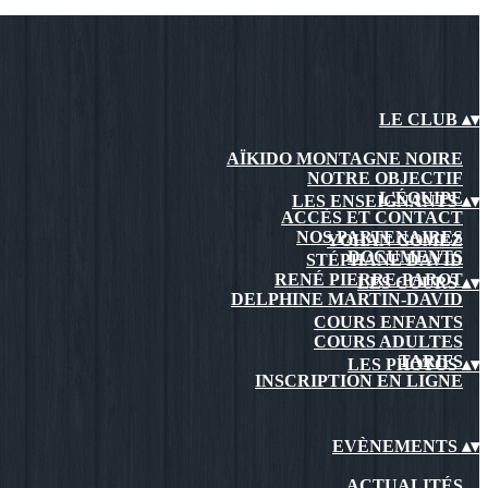
LE CLUB
▴
▾
AÏKIDO MONTAGNE NOIRE
NOTRE OBJECTIF
L'ÉQUIPE
LES ENSEIGNANTS
▴
▾
ACCÈS ET CONTACT
NOS PARTENAIRES
YOHAN GOMEZ
DOCUMENTS
STÉPHANE DAVID
RENÉ PIERRE-PAROT
LES COURS
▴
▾
DELPHINE MARTIN-DAVID
COURS ENFANTS
COURS ADULTES
TARIFS
LES PHOTOS
▴
▾
INSCRIPTION EN LIGNE
EVÈNEMENTS
▴
▾
ACTUALITÉS