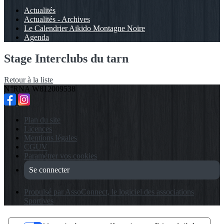
Actualités
Actualités - Archives
Le Calendrier Aikido Montagne Noire
Agenda
Stage Interclubs du tarn
Retour à la liste
N°RNA W812009538
Plan du site
Licences
Mentions légales
CGUV
Paramétrer vos cookies
Se connecter
Propulsé par AssoConnect, le logiciel des associations
Sportives