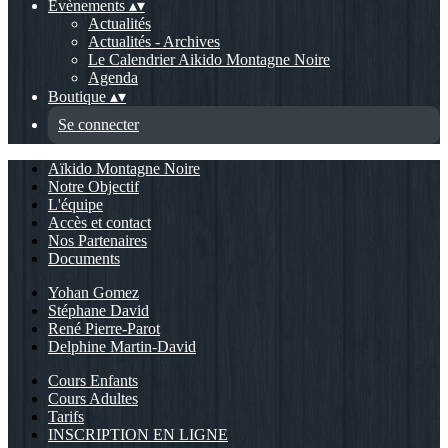
Evènements
▴
▾
Actualités
Actualités - Archives
Le Calendrier Aikido Montagne Noire
Agenda
Boutique
▴
▾
Se connecter
Aïkido Montagne Noire
Notre Objectif
L'équipe
Accès et contact
Nos Partenaires
Documents
Yohan Gomez
Stéphane David
René Pierre-Parot
Delphine Martin-David
Cours Enfants
Cours Adultes
Tarifs
INSCRIPTION EN LIGNE