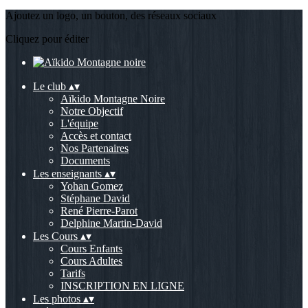
Ajoutez un logo, un bouton, des réseaux sociaux
Cliquez pour éditer
Le club
▴
▾
Aïkido Montagne Noire
Notre Objectif
L'équipe
Accès et contact
Nos Partenaires
Documents
Les enseignants
▴
▾
Yohan Gomez
Stéphane David
René Pierre-Parot
Delphine Martin-David
Les Cours
▴
▾
Cours Enfants
Cours Adultes
Tarifs
INSCRIPTION EN LIGNE
Les photos
▴
▾