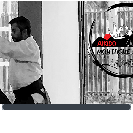
Exporter les lignes sélectionnées
Exporter toutes les colonnes
Exporter uniquement les colonnes affichées
Menu
?>
Images de la page d'accueil
Cliquez pour éditer
Texte, bouton et/ou inscription à la newsletter
Cliquez pour éditer
Je m'abonne à la newsletter
OK