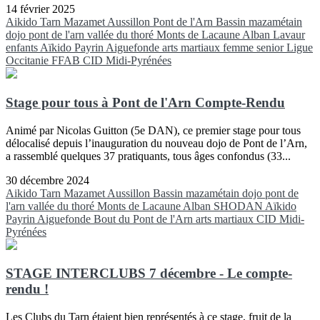
14 février 2025
Aikido
Tarn
Mazamet
Aussillon
Pont de l'Arn
Bassin mazamétain
dojo pont de l'arn
vallée du thoré
Monts de Lacaune
Alban
Lavaur
enfants
Aïkido
Payrin
Aiguefonde
arts martiaux
femme
senior
Ligue
Occitanie FFAB
CID Midi-Pyrénées
Stage pour tous à Pont de l'Arn Compte-Rendu
Animé par Nicolas Guitton (5e DAN), ce premier stage pour tous
délocalisé depuis l’inauguration du nouveau dojo de Pont de l’Arn,
a rassemblé quelques 37 pratiquants, tous âges confondus (33...
30 décembre 2024
Aikido
Tarn
Mazamet
Aussillon
Bassin mazamétain
dojo pont de
l'arn
vallée du thoré
Monts de Lacaune
Alban
SHODAN
Aïkido
Payrin
Aiguefonde
Bout du Pont de l'Arn
arts martiaux
CID Midi-
Pyrénées
STAGE INTERCLUBS 7 décembre - Le compte-
rendu !
Les Clubs du Tarn étaient bien représentés à ce stage, fruit de la