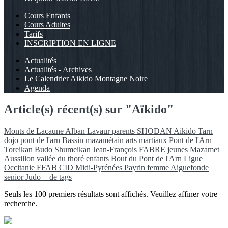
Cours Enfants
Cours Adultes
Tarifs
INSCRIPTION EN LIGNE
Actualités
Actualités - Archives
Le Calendrier Aikido Montagne Noire
Agenda
Article(s) récent(s) sur "Aïkido"
Monts de Lacaune
Alban
Lavaur
parents
SHODAN
Aikido
Tarn
dojo pont de l'arn
Bassin mazamétain
arts martiaux
Pont de l'Arn
Toreikan Budo
Shumeikan
Jean-François FABRE
jeunes
Mazamet
Aussillon
vallée du thoré
enfants
Bout du Pont de l'Arn
Ligue
Occitanie FFAB
CID Midi-Pyrénées
Payrin
femme
Aiguefonde
senior
Judo
+ de tags
Seuls les 100 premiers résultats sont affichés. Veuillez affiner votre
recherche.