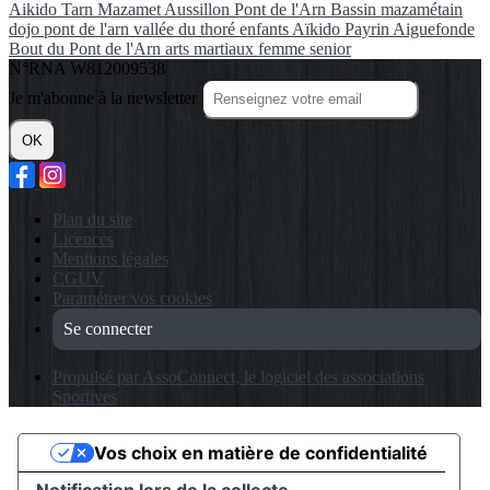
Aikido
Tarn
Mazamet
Aussillon
Pont de l'Arn
Bassin mazamétain
dojo pont de l'arn
vallée du thoré
enfants
Aïkido
Payrin
Aiguefonde
Bout du Pont de l'Arn
arts martiaux
femme
senior
N°RNA W812009538
Je m'abonne à la newsletter
OK
Plan du site
Licences
Mentions légales
CGUV
Paramétrer vos cookies
Se connecter
Propulsé par AssoConnect, le logiciel des associations
Sportives
Vos choix en matière de confidentialité
Notification lors de la collecte