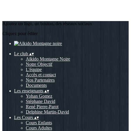
Ajoutez un logo, un bouton, des réseaux sociaux
Cliquez pour éditer
Le club
▴
▾
Aïkido Montagne Noire
Notre Objectif
L'équipe
Accès et contact
Nos Partenaires
Documents
Les enseignants
▴
▾
Yohan Gomez
Stéphane David
René Pierre-Parot
Delphine Martin-David
Les Cours
▴
▾
Cours Enfants
Cours Adultes