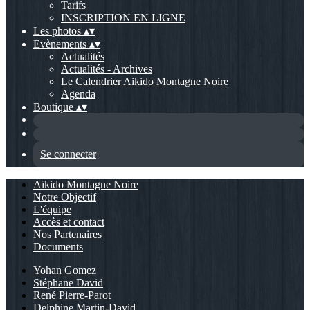
Tarifs
INSCRIPTION EN LIGNE
Les photos
▴
▾
Evènements
▴
▾
Actualités
Actualités - Archives
Le Calendrier Aikido Montagne Noire
Agenda
Boutique
▴
▾
Se connecter
Aïkido Montagne Noire
Notre Objectif
L'équipe
Accès et contact
Nos Partenaires
Documents
Yohan Gomez
Stéphane David
René Pierre-Parot
Delphine Martin-David