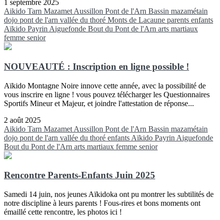
1 septembre 2025
Aikido
Tarn
Mazamet
Aussillon
Pont de l'Arn
Bassin mazamétain
dojo pont de l'arn
vallée du thoré
Monts de Lacaune
parents
enfants
Aïkido
Payrin
Aiguefonde
Bout du Pont de l'Arn
arts martiaux
femme
senior
NOUVEAUTÉ : Inscription en ligne possible !
Aïkido Montagne Noire innove cette année, avec la possibilité de
vous inscrire en ligne ! vous pouvez télécharger les Questionnaires
Sportifs Mineur et Majeur, et joindre l'attestation de réponse...
2 août 2025
Aikido
Tarn
Mazamet
Aussillon
Pont de l'Arn
Bassin mazamétain
dojo pont de l'arn
vallée du thoré
enfants
Aïkido
Payrin
Aiguefonde
Bout du Pont de l'Arn
arts martiaux
femme
senior
Rencontre Parents-Enfants Juin 2025
Samedi 14 juin, nos jeunes Aïkidoka ont pu montrer les subtilités de
notre discipline à leurs parents ! Fous-rires et bons moments ont
émaillé cette rencontre, les photos ici !