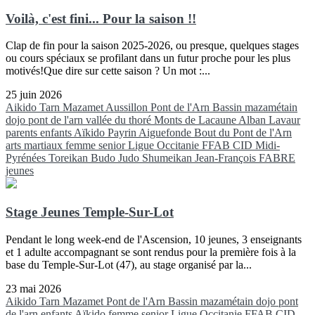
Voilà, c'est fini... Pour la saison !!
Clap de fin pour la saison 2025-2026, ou presque, quelques stages
ou cours spéciaux se profilant dans un futur proche pour les plus
motivés!Que dire sur cette saison ? Un mot :...
25 juin 2026
Aikido
Tarn
Mazamet
Aussillon
Pont de l'Arn
Bassin mazamétain
dojo pont de l'arn
vallée du thoré
Monts de Lacaune
Alban
Lavaur
parents
enfants
Aïkido
Payrin
Aiguefonde
Bout du Pont de l'Arn
arts martiaux
femme
senior
Ligue Occitanie FFAB
CID Midi-
Pyrénées
Toreikan Budo
Judo
Shumeikan
Jean-François FABRE
jeunes
Stage Jeunes Temple-Sur-Lot
Pendant le long week-end de l'Ascension, 10 jeunes, 3 enseignants
et 1 adulte accompagnant se sont rendus pour la première fois à la
base du Temple-Sur-Lot (47), au stage organisé par la...
23 mai 2026
Aikido
Tarn
Mazamet
Pont de l'Arn
Bassin mazamétain
dojo pont
de l'arn
enfants
Aïkido
femme
senior
Ligue Occitanie FFAB
CID