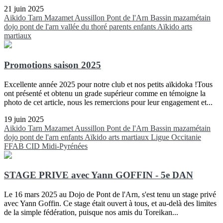
21 juin 2025
Aikido
Tarn
Mazamet
Aussillon
Pont de l'Arn
Bassin mazamétain
dojo pont de l'arn
vallée du thoré
parents
enfants
Aïkido
arts
martiaux
Promotions saison 2025
Excellente année 2025 pour notre club et nos petits aïkidoka !Tous
ont présenté et obtenu un grade supérieur comme en témoigne la
photo de cet article, nous les remercions pour leur engagement et...
19 juin 2025
Aikido
Tarn
Mazamet
Aussillon
Pont de l'Arn
Bassin mazamétain
dojo pont de l'arn
enfants
Aïkido
arts martiaux
Ligue Occitanie
FFAB
CID Midi-Pyrénées
STAGE PRIVE avec Yann GOFFIN - 5e DAN
Le 16 mars 2025 au Dojo de Pont de l'Arn, s'est tenu un stage privé
avec Yann Goffin. Ce stage était ouvert à tous, et au-delà des limites
de la simple fédération, puisque nos amis du Toreikan...