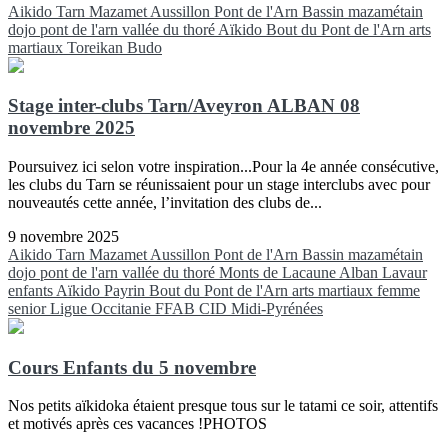
Aikido
Tarn
Mazamet
Aussillon
Pont de l'Arn
Bassin mazamétain
dojo pont de l'arn
vallée du thoré
Aïkido
Bout du Pont de l'Arn
arts
martiaux
Toreikan Budo
Stage inter-clubs Tarn/Aveyron ALBAN 08
novembre 2025
Poursuivez ici selon votre inspiration...Pour la 4e année consécutive,
les clubs du Tarn se réunissaient pour un stage interclubs avec pour
nouveautés cette année, l’invitation des clubs de...
9 novembre 2025
Aikido
Tarn
Mazamet
Aussillon
Pont de l'Arn
Bassin mazamétain
dojo pont de l'arn
vallée du thoré
Monts de Lacaune
Alban
Lavaur
enfants
Aïkido
Payrin
Bout du Pont de l'Arn
arts martiaux
femme
senior
Ligue Occitanie FFAB
CID Midi-Pyrénées
Cours Enfants du 5 novembre
Nos petits aïkidoka étaient presque tous sur le tatami ce soir, attentifs
et motivés après ces vacances !PHOTOS