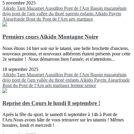
5 novembre 2025
Aikido
Tarn
Mazamet
Aussillon
Pont de l'Arn
Bassin mazamétain
dojo pont de l'arn
vallée du thoré
parents
enfants
Aïkido
Payrin
Aiguefonde
Bout du Pont de l'Arn
arts martiaux
Premiers cours Aïkido Montagne Noire
Nous étions 14 hier soir sur le tatami, une belle brochette d'anciens,
nouveaux promus, et nouveaux adhérents étaient présents pour cette
2e semaine ! Nous démarrons bien l'année, et n'attendons...
18 septembre 2025
Aikido
Tarn
Mazamet
Aussillon
Pont de l'Arn
Bassin mazamétain
dojo pont de l'arn
vallée du thoré
enfants
Aïkido
Payrin
Aiguefonde
Bout du Pont de l'Arn
arts martiaux
femme
senior
Reprise des Cours le lundi 8 septembre !
Après la fête du sport, le samedi 6 septembre à 14h à Pont de
l'Arn.Nous avons hâte de vous retrouver sur les tatamis ! Mêmes
horaires, lundi et mercredi !