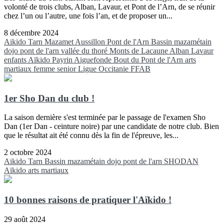
volonté de trois clubs, Alban, Lavaur, et Pont de l’Arn, de se réunir
chez l’un ou l’autre, une fois l’an, et de proposer un...
8 décembre 2024
Aikido
Tarn
Mazamet
Aussillon
Pont de l'Arn
Bassin mazamétain
dojo pont de l'arn
vallée du thoré
Monts de Lacaune
Alban
Lavaur
enfants
Aïkido
Payrin
Aiguefonde
Bout du Pont de l'Arn
arts
martiaux
femme
senior
Ligue Occitanie FFAB
1er Sho Dan du club !
La saison dernière s'est terminée par le passage de l'examen Sho
Dan (1er Dan - ceinture noire) par une candidate de notre club. Bien
que le résultat ait été connu dès la fin de l'épreuve, les...
2 octobre 2024
Aikido
Tarn
Bassin mazamétain
dojo pont de l'arn
SHODAN
Aïkido
arts martiaux
10 bonnes raisons de pratiquer l'Aïkido !
29 août 2024