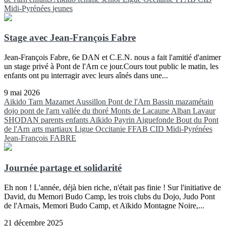
Midi-Pyrénées
jeunes
Stage avec Jean-François Fabre
Jean-François Fabre, 6e DAN et C.E.N. nous a fait l'amitié d'animer
un stage privé à Pont de l'Arn ce jour.Cours tout public le matin, les
enfants ont pu interragir avec leurs aînés dans une...
9 mai 2026
Aikido
Tarn
Mazamet
Aussillon
Pont de l'Arn
Bassin mazamétain
dojo pont de l'arn
vallée du thoré
Monts de Lacaune
Alban
Lavaur
SHODAN
parents
enfants
Aïkido
Payrin
Aiguefonde
Bout du Pont
de l'Arn
arts martiaux
Ligue Occitanie FFAB
CID Midi-Pyrénées
Jean-François FABRE
Journée partage et solidarité
Eh non ! L'année, déjà bien riche, n'était pas finie ! Sur l'initiative de
David, du Memori Budo Camp, les trois clubs du Dojo, Judo Pont
de l'Arnais, Memori Budo Camp, et Aïkido Montagne Noire,...
21 décembre 2025