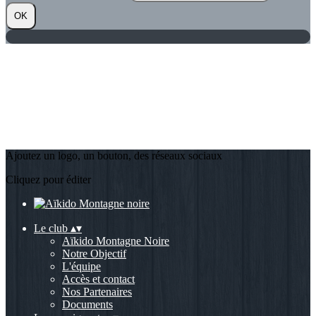
OK
Ajoutez un logo, un bouton, des réseaux sociaux
Cliquez pour éditer
Le club
▴
▾
Aïkido Montagne Noire
Notre Objectif
L'équipe
Accès et contact
Nos Partenaires
Documents