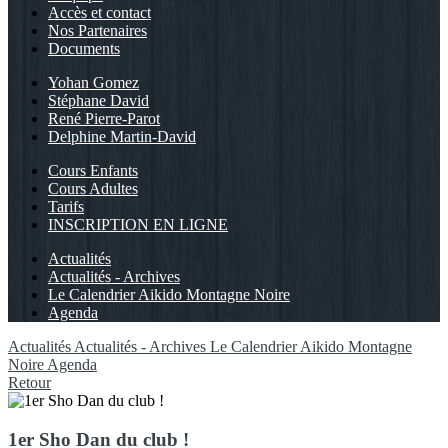
Accès et contact
Nos Partenaires
Documents
Yohan Gomez
Stéphane David
René Pierre-Parot
Delphine Martin-David
Cours Enfants
Cours Adultes
Tarifs
INSCRIPTION EN LIGNE
Actualités
Actualités - Archives
Le Calendrier Aikido Montagne Noire
Agenda
Actualités
Actualités - Archives
Le Calendrier Aikido Montagne
Noire
Agenda
Retour
1er Sho Dan du club !