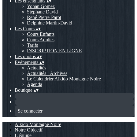
Les enseignants
▴
▾
Yohan Gomez
Stéphane David
René Pierre-Parot
Delphine Martin-David
Les Cours
▴
▾
Cours Enfants
Cours Adultes
Tarifs
INSCRIPTION EN LIGNE
Les photos
▴
▾
Evènements
▴
▾
Actualités
Actualités - Archives
Le Calendrier Aikido Montagne Noire
Agenda
Boutique
▴
▾
Se connecter
Aïkido Montagne Noire
Notre Objectif
L'équipe