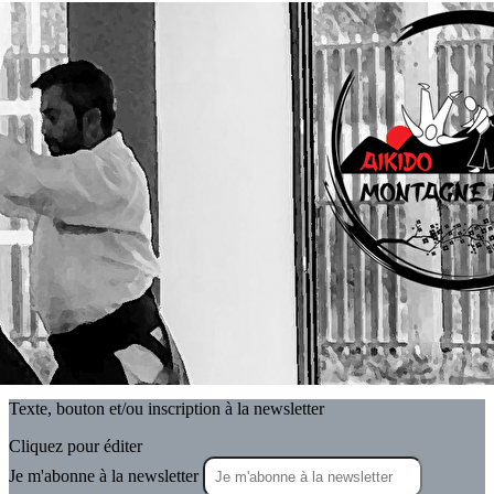
Exporter les lignes sélectionnées
Exporter toutes les colonnes
Exporter uniquement les colonnes affichées
Menu
<
>
Actualités
Actualités - Archives
Le Calendrier Aikido Montagne Noire
Agenda
?>
Images de la page d'accueil
Cliquez pour éditer
Texte, bouton et/ou inscription à la newsletter
Cliquez pour éditer
Je m'abonne à la newsletter