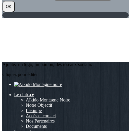
OK
Ajoutez un logo, un bouton, des réseaux sociaux
Cliquez pour éditer
Le club
▴
▾
Aïkido Montagne Noire
Notre Objectif
L'équipe
Accès et contact
Nos Partenaires
Documents