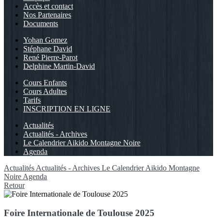
Accès et contact
Nos Partenaires
Documents
Yohan Gomez
Stéphane David
René Pierre-Parot
Delphine Martin-David
Cours Enfants
Cours Adultes
Tarifs
INSCRIPTION EN LIGNE
Actualités
Actualités - Archives
Le Calendrier Aikido Montagne Noire
Agenda
Actualités
Actualités - Archives
Le Calendrier Aikido Montagne
Noire
Agenda
Retour
Foire Internationale de Toulouse 2025