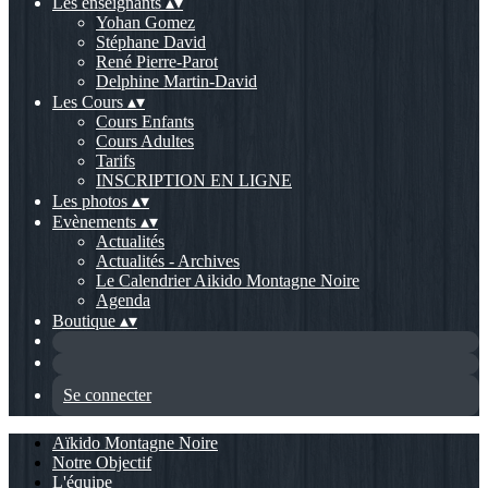
Les enseignants
▴
▾
Yohan Gomez
Stéphane David
René Pierre-Parot
Delphine Martin-David
Les Cours
▴
▾
Cours Enfants
Cours Adultes
Tarifs
INSCRIPTION EN LIGNE
Les photos
▴
▾
Evènements
▴
▾
Actualités
Actualités - Archives
Le Calendrier Aikido Montagne Noire
Agenda
Boutique
▴
▾
Se connecter
Aïkido Montagne Noire
Notre Objectif
L'équipe