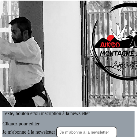
Exporter les lignes sélectionnées
Exporter toutes les colonnes
Exporter uniquement les colonnes affichées
Menu
<
>
Actualités
Actualités - Archives
Le Calendrier Aikido Montagne Noire
Agenda
?>
Images de la page d'accueil
Cliquez pour éditer
Texte, bouton et/ou inscription à la newsletter
Cliquez pour éditer
Je m'abonne à la newsletter