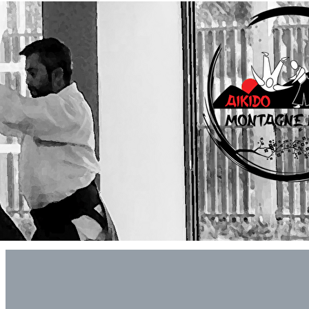
Exporter les lignes sélectionnées
Exporter toutes les colonnes
Exporter uniquement les colonnes affichées
Menu
<
>
Actualités
Actualités - Archives
Le Calendrier Aikido Montagne Noire
Agenda
?>
Images de la page d'accueil
Cliquez pour éditer