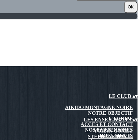
OK
LE CLUB
▴
▾
AÏKIDO MONTAGNE NOIRE
NOTRE OBJECTIF
L'ÉQUIPE
LES ENSEIGNANTS
▴
▾
ACCÈS ET CONTACT
NOS PARTENAIRES
YOHAN GOMEZ
DOCUMENTS
STÉPHANE DAVID