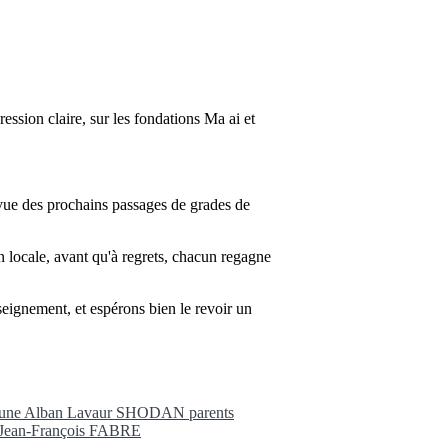
ession claire, sur les fondations Ma ai et
 vue des prochains passages de grades de
en locale, avant qu'à regrets, chacun regagne
seignement, et espérons bien le revoir un
aune
Alban
Lavaur
SHODAN
parents
Jean-François FABRE