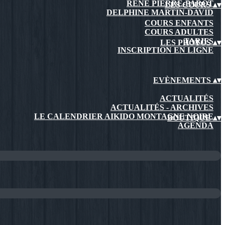
RENÉ PIERRE-PAROT
LES COURS
▴
▾
DELPHINE MARTIN-DAVID
COURS ENFANTS
COURS ADULTES
TARIFS
LES PHOTOS
▴
▾
INSCRIPTION EN LIGNE
EVÈNEMENTS
▴
▾
ACTUALITÉS
ACTUALITÉS - ARCHIVES
LE CALENDRIER AIKIDO MONTAGNE NOIRE
BOUTIQUE
▴
▾
AGENDA