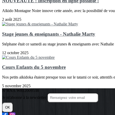
NOUVEAUTÉ : Inscription en ligne possible !
Aïkido Montagne Noire innove cette année, avec la possibilité de vous 
2 août 2025
Stage jeunes & enseignants - Nathalie Marty
Stéphane était ce samedi au stage jeunes & enseignants avec Nathali
12 octobre 2025
Cours Enfants du 5 novembre
Nos petits aïkidoka étaient presque tous sur le tatami ce soir, attentifs 
5 novembre 2025
N°RNA W812009538
Je m'abonne à la newsletter
OK