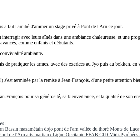
 fait l'amitié d'animer un stage privé à Pont de l'Arn ce jour.
u interragir avec leurs aînés dans une ambiance chaleureuse, et une progr
s avancés, comme enfants et débutants.
convivialité ambiante.
mis de pratiquer les armes, avec des exerices au Jyo puis au bokken, en
 s'est terminée par la remise à Jean-François, d'une petite attention bi
-François pour sa générosité, sa bienveillance, et la qualité de son en
es :
Arn
Bassin mazamétain
dojo pont de l'arn
vallée du thoré
Monts de Lac
Pont de l'Arn
arts martiaux
Ligue Occitanie FFAB
CID Midi-Pyrénées