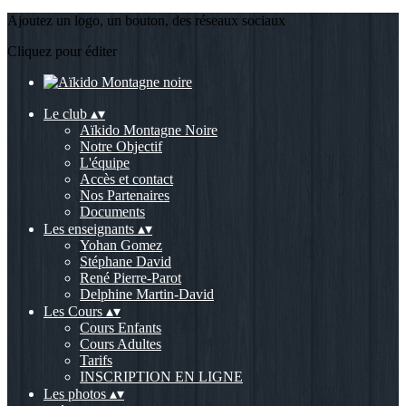
Ajoutez un logo, un bouton, des réseaux sociaux
Cliquez pour éditer
Le club
▴
▾
Aïkido Montagne Noire
Notre Objectif
L'équipe
Accès et contact
Nos Partenaires
Documents
Les enseignants
▴
▾
Yohan Gomez
Stéphane David
René Pierre-Parot
Delphine Martin-David
Les Cours
▴
▾
Cours Enfants
Cours Adultes
Tarifs
INSCRIPTION EN LIGNE
Les photos
▴
▾