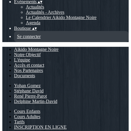
Evènements
▴
▾
Actualités
Actualités - Archives
Le Calendrier Aikido Montagne Noire
Agenda
Boutique
▴
▾
Se connecter
Aïkido Montagne Noire
Notre Objectif
L'équipe
Accès et contact
Nos Partenaires
Documents
Yohan Gomez
Stéphane David
René Pierre-Parot
Delphine Martin-David
Cours Enfants
Cours Adultes
Tarifs
INSCRIPTION EN LIGNE