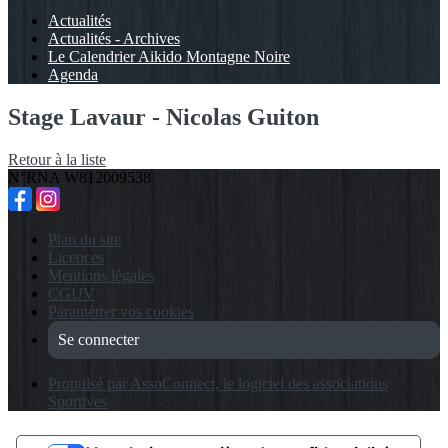
Actualités
Actualités - Archives
Le Calendrier Aikido Montagne Noire
Agenda
Stage Lavaur - Nicolas Guiton
Retour à la liste
N°RNA W812009538
Plan du site
Licences
Mentions légales
CGUV
Paramétrer vos cookies
Se connecter
Propulsé par AssoConnect, le logiciel des associations
Sportives